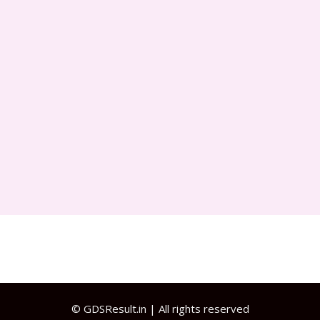
©
GDSResult.in
| All rights reserved