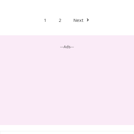
1
2
Next
---Ads---