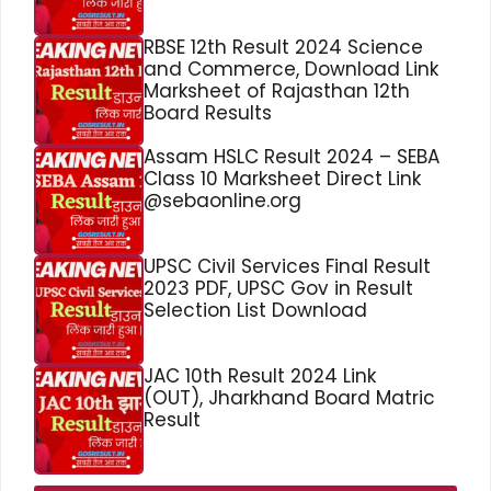
RBSE 12th Result 2024 Science
and Commerce, Download Link
Marksheet of Rajasthan 12th
Board Results
Assam HSLC Result 2024 – SEBA
Class 10 Marksheet Direct Link
@sebaonline.org
UPSC Civil Services Final Result
2023 PDF, UPSC Gov in Result
Selection List Download
JAC 10th Result 2024 Link
(OUT), Jharkhand Board Matric
Result