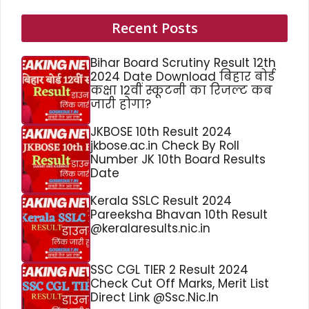
Recent Posts
Bihar Board Scrutiny Result 12th
2024 Date Download बिहार बोर्ड
कक्षा 12वीं स्कूटनी का रिजल्ट कब
जारी होगा?
JKBOSE 10th Result 2024
jkbose.ac.in Check By Roll
Number JK 10th Board Results
Date
Kerala SSLC Result 2024
Pareeksha Bhavan 10th Result
@keralaresults.nic.in
SSC CGL TIER 2 Result 2024
Check Cut Off Marks, Merit List
Direct Link @Ssc.Nic.In