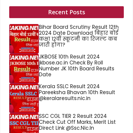
Recent Posts
Bihar Board Scrutiny Result 12th
2024 Date Download बिहार बोर्ड
कक्षा 12वीं स्कूटनी का रिजल्ट कब
जारी होगा?
JKBOSE 10th Result 2024
jkbose.ac.in Check By Roll
Number JK 10th Board Results
Date
Kerala SSLC Result 2024
Pareeksha Bhavan 10th Result
@keralaresults.nic.in
SSC CGL TIER 2 Result 2024
Check Cut Off Marks, Merit List
Direct Link @Ssc.Nic.In