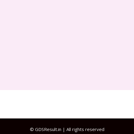
©
GDSResult.in
| All rights reserved