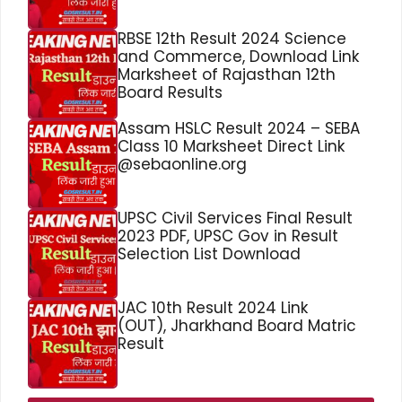
RBSE 12th Result 2024 Science
and Commerce, Download Link
Marksheet of Rajasthan 12th
Board Results
Assam HSLC Result 2024 – SEBA
Class 10 Marksheet Direct Link
@sebaonline.org
UPSC Civil Services Final Result
2023 PDF, UPSC Gov in Result
Selection List Download
JAC 10th Result 2024 Link
(OUT), Jharkhand Board Matric
Result