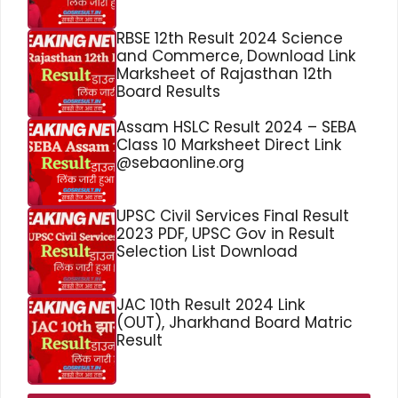
RBSE 12th Result 2024 Science
and Commerce, Download Link
Marksheet of Rajasthan 12th
Board Results
Assam HSLC Result 2024 – SEBA
Class 10 Marksheet Direct Link
@sebaonline.org
UPSC Civil Services Final Result
2023 PDF, UPSC Gov in Result
Selection List Download
JAC 10th Result 2024 Link
(OUT), Jharkhand Board Matric
Result