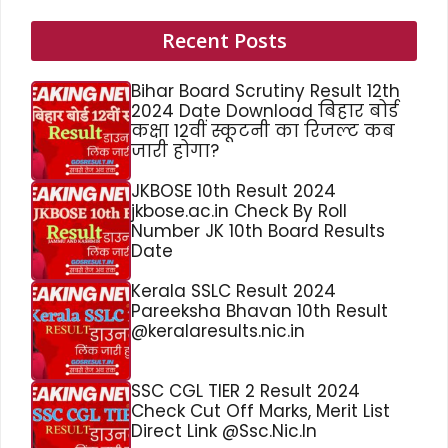
Recent Posts
Bihar Board Scrutiny Result 12th
2024 Date Download बिहार बोर्ड
कक्षा 12वीं स्कूटनी का रिजल्ट कब
जारी होगा?
JKBOSE 10th Result 2024
jkbose.ac.in Check By Roll
Number JK 10th Board Results
Date
Kerala SSLC Result 2024
Pareeksha Bhavan 10th Result
@keralaresults.nic.in
SSC CGL TIER 2 Result 2024
Check Cut Off Marks, Merit List
Direct Link @Ssc.Nic.In