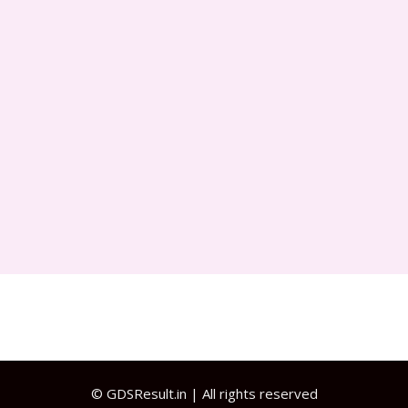
©
GDSResult.in
| All rights reserved