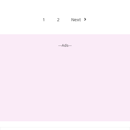
1
2
Next
---Ads---